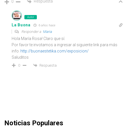
Respuesta
0
Autor
La Buona
6 años hace
Responder a
Maria
Hola María Rosa! Claro que sí.
Por favor te invotamos a ingresar al siguiente link para más
info:
http://buonaestetika.com/exposicion/
Saluditos
Respuesta
0
Noticias Populares