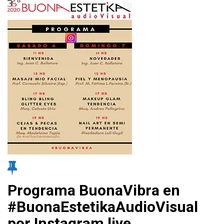
Programa BuonaVibra en
#BuonaEstetikaAudioVisual
por Instagram live