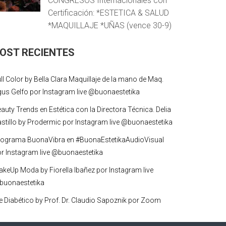
CONGRESOS Internacionales con
Certificación: *ESTETICA & SALUD
*MAQUILLAJE *UÑAS (vence 30-9)
OST RECIENTES
ll Color by Bella Clara Maquillaje de la mano de Maq.
us Gelfo por Instagram live @buonaestetika
auty Trends en Estética con la Directora Técnica. Delia
stillo by Prodermic por Instagram live @buonaestetika
rograma BuonaVibra en #BuonaEstetikaAudioVisual
r Instagram live @buonaestetika
keUp Moda by Fiorella Ibañez por Instagram live
buonaestetika
e Diabético by Prof. Dr. Claudio Sapoznik por Zoom