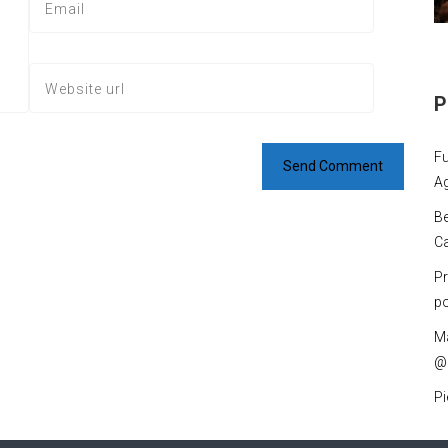
P
Fu
Ag
Be
Ca
P
po
Ma
@
Pi