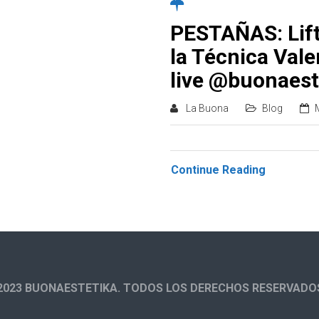
PESTAÑAS: Lift
la Técnica Vale
live @buonaest
La Buona
Blog
Continue Reading
2023 BUONAESTETIKA. TODOS LOS DERECHOS RESERVADO