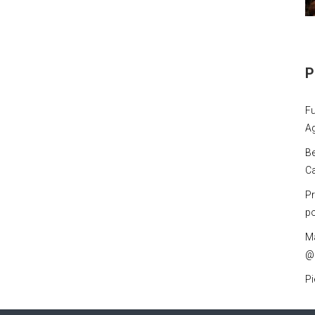
P
Fu
Ag
Be
Ca
P
po
Ma
@
Pi