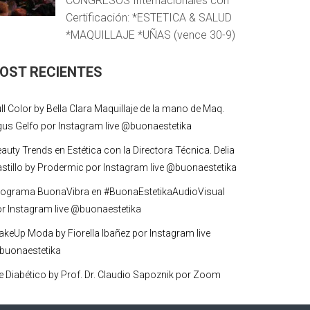
CONGRESOS Internacionales con
Certificación: *ESTETICA & SALUD
*MAQUILLAJE *UÑAS (vence 30-9)
OST RECIENTES
ll Color by Bella Clara Maquillaje de la mano de Maq.
us Gelfo por Instagram live @buonaestetika
auty Trends en Estética con la Directora Técnica. Delia
stillo by Prodermic por Instagram live @buonaestetika
rograma BuonaVibra en #BuonaEstetikaAudioVisual
r Instagram live @buonaestetika
keUp Moda by Fiorella Ibañez por Instagram live
buonaestetika
e Diabético by Prof. Dr. Claudio Sapoznik por Zoom